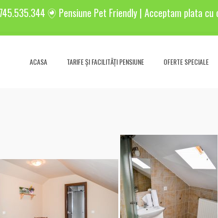
745.535.344
Pensiune Pet Friendly | Acceptam plata cu 
ACASA
TARIFE ȘI FACILITĂȚI PENSIUNE
OFERTE SPECIALE